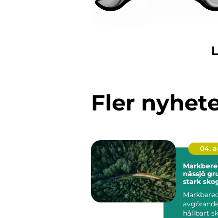
L
Fler nyhet
04. 
Markbere
nässjö grunden för
stark sko
hållbar m
Markbered
avgörande 
hållbart 