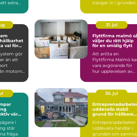
 ett extra
tränger in i grunden
år att
kan följden bli
mögel...
aug
31. jul
tem
Flyttfirma malmö så
 hållbarhet
väljer du rätt hjälp
a val för
för en smidig flytt
system gör
Att anlita en
r än att
Flyttfirma Malmö ka
bort
vara avgörande för
rån motorn.
hur upplevelsen av
kar
flyttdagen blir. En
ru...
välplan...
ul
30. jul
mpar
Entreprenadarbete
ing
uddevalla stabil
ektiv värme
grund för hållbara
h fritid
projekt
ägare i
Entreprenadarbeten 
ng står
Uddevalla handlar i
ma fråga:
grunden om samma