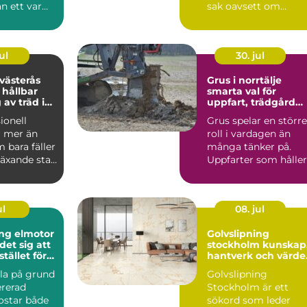
an ett varmt
sak oavsett om
ligt hem
kunden är en
privatperson, ...
ul
30. jul
 västerås
Grus i norrtälje
 hållbar
smarta val för
 av träd i
uppfart, trädgård
trädgård
och byggprojekt
ionell
Grus spelar en större
r mer än
roll i vardagen än
 bara fäller
många tänker på.
 växande stad
Uppfarter som håller
ås handl...
formen år efter år, g..
ul
08. jul
ng elmotor
Golvslipning
det sig att
stockholm kunskap,
stället för
hantverk och värde 
ditt hem
illa på grund
Golvslipning
ererad
Stockholm är ett
ostar både
sökord som leder