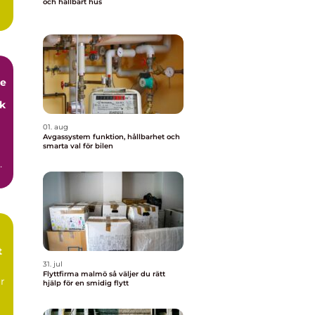
och hållbart hus
.
de
ck
01. aug
Avgassystem funktion, hållbarhet och
smarta val för bilen
t
31. jul
Flyttfirma malmö så väljer du rätt
r
hjälp för en smidig flytt