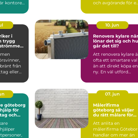
är kontoret
och avgörande för e
h
tryg...
t...
ul
10. jun
iker i
Renovera kylare när
gg
lönar det sig och hu
r strömmen
går det till?
mmen
Att renovera kylare ä
örsvinner,
ofta ett smartare val
 bränt från
än att direkt köpa en
tag eller
ny. En väl utförd
a löser ut
renovering kan ...
jun
07. jun
e göteborg
Målerifirma
hjälp för
göteborg så väljer
tag och
du rätt målare för
r
hem och fastighet
kare
Att anlita en
hjälper
målerifirma Götebo
tpersoner,
handlar om mer än