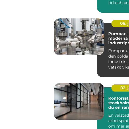
tid och pe
Många tro
trasig...
06. j
Pumpar – 
moderna
industrip
Pumpar ut
den dolda
industrin. 
vätskor, k
oljor, f&a...
02. j
Kontorsst
stockholm så ska
du en ren
effektiv a
En välstä
arbetsplat
om mer än