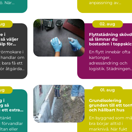
ö. När
anpassning av
ken
maskindelar och
...
tunga maskiner, sär..
aug
02. aug
e i
Flyttstädning sköv
r
så lämnar du
älp för
bostaden i toppski
tten och
 rörmokare i
En flytt innebär ofta
 handlar om
kartonger,
 bara få ett
adressändring och
ör åtgärdat.
logistik. Städningen
.
hamnar lätt sist på
listan, ...
aug
01. aug
g i
Grundisolering
 så
grunden till ett torr
 ett extra
och hållbart hus
mhus
tänkt
En byggnad som må
 förvandlar
bra börjar alltid i
ltan eller
marknivå. När fukt