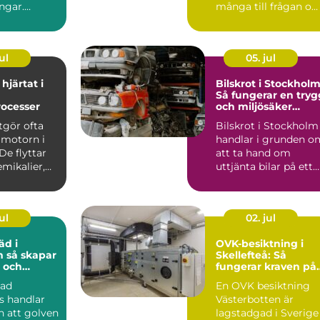
ngar.
många till frågan o
r att en
hur trägolv kan få
nytt liv utan...
ul
05. jul
hjärtat i
Bilskrot i Stockholm
Så fungerar en tryg
rocesser
och miljösäker
skrotning
gör ofta
Bilskrot i Stockholm
 motorn i
handlar i grunden o
De flyttar
att ta hand om
emikalier,
uttjänta bilar på ett
säker...
ul
02. jul
äd i
OVK-besiktning i
par
Skellefteå: Så
 och
fungerar kraven på
rbetsplats
ventilation i norr
dad
En OVK besiktning
s handlar
Västerbotten är
 att golven
lagstadgad i Sverige