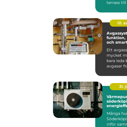
terrass till
rum som g
anvä...
01. 
Avgassys
funktion,
och smart
bilen
Ett avgas
mycket me
bara leda 
avgaser f
Det påver
bränsleförb
31. j
Värmepu
söderköp
energieff
för hus oc
Många hus
Söderköpi
inför sam