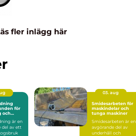
äs fler inlägg här
er
aug
03. aug
dning
Smidesarbeten för
maskindelar och
g och
tunga maskiner
ark
ning är en
Smidesarbeten är en
del av ett
avgörande del av
skogsbruk
underhåll och