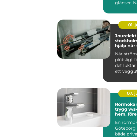
glänser. N
är rent oc
strukturera
01. j
Jourelektr
stockholm try
hjälp nä
krånglar
När strö
plötsligt f
det luktar
ett väggut
säkringarn
om...
07. 
Rörmokar
trygg vvs-
hem, före
föreninga
En rörmo
Göteborg 
både priva