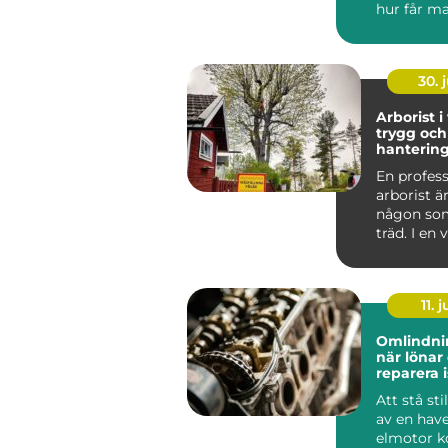
hur får m
och behag
året ru...
30. j
Arborist i
trygg och
hantering
stad och 
En profess
arborist ä
någon som
träd. I en
som Väster
11. j
Omlindni
när lönar 
reparera i
att byta?
Att stå st
av en hav
elmotor k