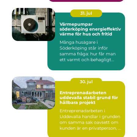
31. jul
Värmepumpar
söderköping energieffektiv
värme för hus och fritid
Många husägare i
Söderköping står inför
samma fråga: hur får man
ett varmt och behagligt
hem året ru...
30. jul
Entreprenadarbeten
uddevalla stabil grund för
hållbara projekt
Entreprenadarbeten i
Uddevalla handlar i grunden
om samma sak oavsett om
kunden är en privatperson, ...