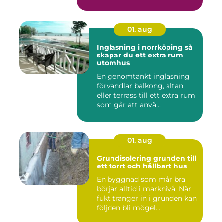
01. aug
Inglasning i norrköping så
skapar du ett extra rum
utomhus
En genomtänkt inglasning
förvandlar balkong, altan
eller terrass till ett extra rum
som går att anvä...
01. aug
Grundisolering grunden till
ett torrt och hållbart hus
En byggnad som mår bra
börjar alltid i marknivå. När
fukt tränger in i grunden kan
följden bli mögel...