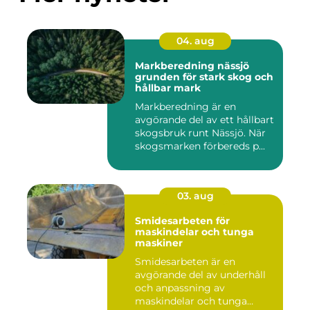
04. aug
Markberedning nässjö
grunden för stark skog och
hållbar mark
Markberedning är en
avgörande del av ett hållbart
skogsbruk runt Nässjö. När
skogsmarken förbereds p...
03. aug
Smidesarbeten för
maskindelar och tunga
maskiner
Smidesarbeten är en
avgörande del av underhåll
och anpassning av
maskindelar och tunga