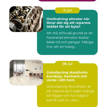
11. jul
Omlindning elmotor när
lönar det sig att reparera
istället för att byta?
Att stå stilla på grund av en
havererad elmotor kostar
både tid och pengar. Många
tror att en trasig...
08. jul
Golvslipning stockholm
kunskap, hantverk och
värde i ditt hem
Golvslipning Stockholm är
ett sökord som leder många
till frågan om hur trägolv
kan få nytt liv utan...