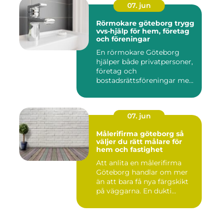
07. jun
Rörmokare göteborg trygg
vvs-hjälp för hem, företag
och föreningar
En rörmokare Göteborg
hjälper både privatpersoner,
företag och
bostadsrättsföreningar med
allt som r...
07. jun
Målerifirma göteborg så
väljer du rätt målare för
hem och fastighet
Att anlita en målerifirma
Göteborg handlar om mer
än att bara få nya färgskikt
på väggarna. En dukti...