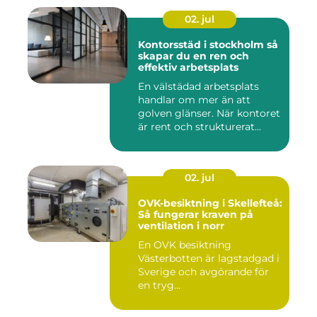
02. jul
Kontorsstäd i stockholm så
skapar du en ren och
effektiv arbetsplats
En välstädad arbetsplats
handlar om mer än att
golven glänser. När kontoret
är rent och strukturerat...
02. jul
OVK-besiktning i Skellefteå:
Så fungerar kraven på
ventilation i norr
En OVK besiktning
Västerbotten är lagstadgad i
Sverige och avgörande för
en tryg...