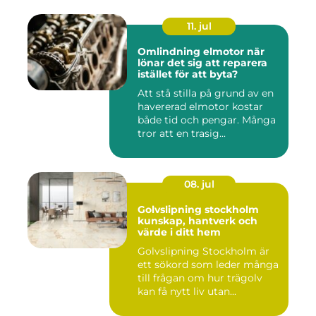
11. jul
Omlindning elmotor när
lönar det sig att reparera
istället för att byta?
Att stå stilla på grund av en
havererad elmotor kostar
både tid och pengar. Många
tror att en trasig...
08. jul
Golvslipning stockholm
kunskap, hantverk och
värde i ditt hem
Golvslipning Stockholm är
ett sökord som leder många
till frågan om hur trägolv
kan få nytt liv utan...