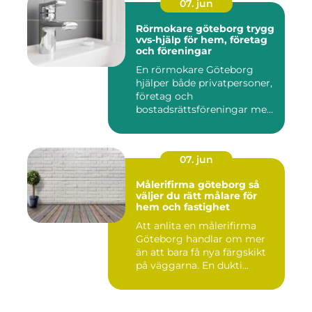
07. jun
Rörmokare göteborg trygg
vvs-hjälp för hem, företag
och föreningar
En rörmokare Göteborg
hjälper både privatpersoner,
företag och
bostadsrättsföreningar med
allt som r...
07. jun
Målerifirma göteborg så
väljer du rätt målare för
hem och fastighet
Att anlita en målerifirma
Göteborg handlar om mer
än att bara få nya färgskikt
på väggarna. En dukti...