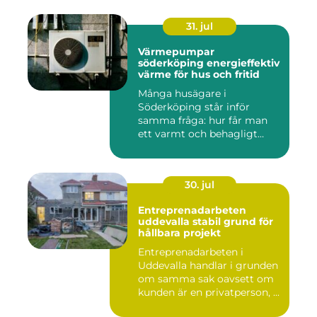
31. jul
Värmepumpar
söderköping energieffektiv
värme för hus och fritid
Många husägare i
Söderköping står inför
samma fråga: hur får man
ett varmt och behagligt
hem året ru...
30. jul
Entreprenadarbeten
uddevalla stabil grund för
hållbara projekt
Entreprenadarbeten i
Uddevalla handlar i grunden
om samma sak oavsett om
kunden är en privatperson, ...