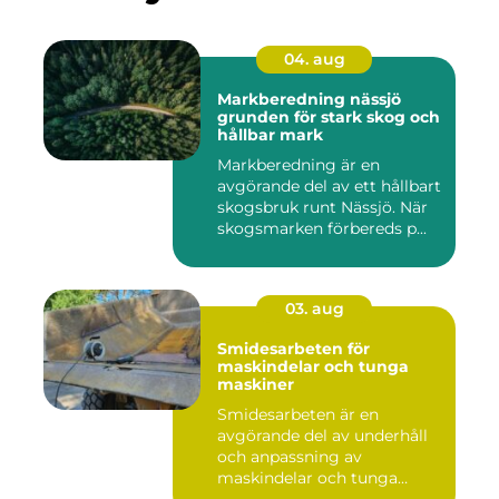
04. aug
Markberedning nässjö
grunden för stark skog och
hållbar mark
Markberedning är en
avgörande del av ett hållbart
skogsbruk runt Nässjö. När
skogsmarken förbereds p...
03. aug
Smidesarbeten för
maskindelar och tunga
maskiner
Smidesarbeten är en
avgörande del av underhåll
och anpassning av
maskindelar och tunga
maskiner, sär...