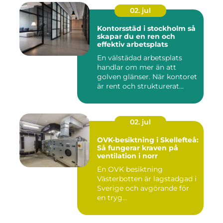
02. jul
Kontorsstäd i stockholm så
skapar du en ren och
effektiv arbetsplats
En välstädad arbetsplats
handlar om mer än att
golven glänser. När kontoret
är rent och strukturerat...
02. jul
OVK-besiktning i Skellefteå:
Så fungerar kraven på
ventilation i norr
En OVK besiktning
Västerbotten är lagstadgad i
Sverige och avgörande för
en tryg...