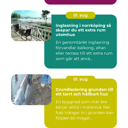
01. aug
Inglasning i norrköping så
skapar du ett extra rum
utomhus
En genomtänkt inglasning
förvandlar balkong, altan
eller terrass till ett extra rum
som går att anvä...
01. aug
Grundisolering grunden till
ett torrt och hållbart hus
En byggnad som mår bra
börjar alltid i marknivå. När
fukt tränger in i grunden kan
följden bli mögel...