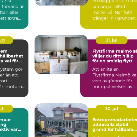
tänkt
En byggnad som må
 förvandlar
bra börjar alltid i
ltan eller
marknivå. När fukt
 ett extra
tränger in i grunden
år att
kan följden bli
mögel...
aug
31. jul
tem
Flyttfirma malmö så
 hållbarhet
väljer du rätt hjälp
a val för
för en smidig flytt
system gör
Att anlita en
r än att
Flyttfirma Malmö ka
bort
vara avgörande för
rån motorn.
hur upplevelsen av
kar
flyttdagen blir. En
ru...
välplan...
ul
30. jul
mpar
Entreprenadarbete
ing
uddevalla stabil
ektiv värme
grund för hållbara
h fritid
projekt