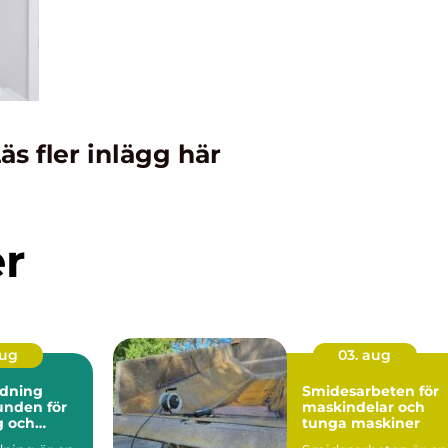
äs fler inlägg här
er
aug
03. aug
dning
Smidesarbeten för
maskindelar och
g och
tunga maskiner
ark