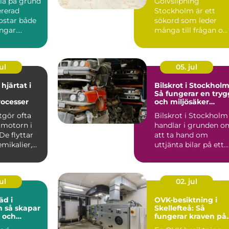
illa på grund
Golvslipning
ererad
Stockholm är ett
ostar både
sökord som leder
ngar.
många till frågan o
r att en
hur trägolv kan få
nytt liv utan...
ul
05. jul
hjärtat i
Bilskrot i Stockholm
Så fungerar en tryg
rocesser
och miljösäker
skrotning
gör ofta
Bilskrot i Stockholm
 motorn i
handlar i grunden o
De flyttar
att ta hand om
emikalier,
uttjänta bilar på ett
säker...
ul
02. jul
äd i
OVK-besiktning i
par
Skellefteå: Så
 och
fungerar kraven på
rbetsplats
ventilation i norr