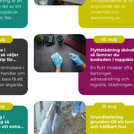
ning är en
Smidesarbeten är en
del av ett
avgörande del av
skogsbruk
underhåll och
ö. När
anpassning av
ken
maskindelar och
...
tunga maskiner, sär..
aug
02. aug
e i
Flyttstädning sköv
r
så lämnar du
älp för
bostaden i toppski
tten och
 rörmokare i
En flytt innebär ofta
 handlar om
kartonger,
 bara få ett
adressändring och
ör åtgärdat.
logistik. Städningen
.
hamnar lätt sist på
listan, ...
aug
01. aug
g i
Grundisolering
 så
grunden till ett torr
 ett extra
och hållbart hus
mhus