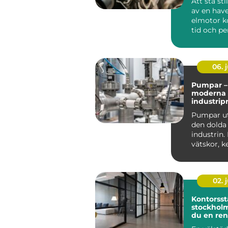
Att stå st
av en hav
elmotor k
tid och pe
Många tro
trasig...
06. j
Pumpar – 
moderna
industrip
Pumpar ut
den dolda
industrin. 
vätskor, k
oljor, f&a...
02. j
Kontorsst
stockholm så ska
du en ren
effektiv a