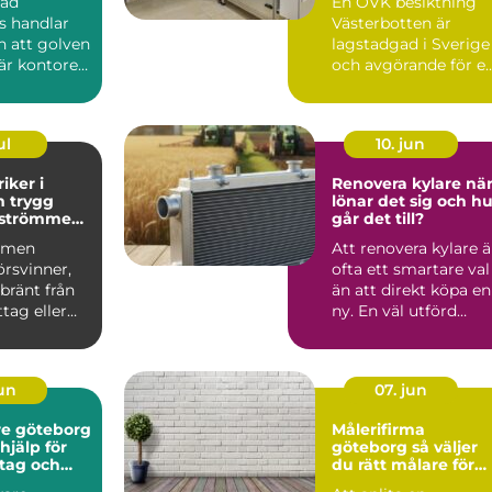
dad
En OVK besiktning
s handlar
Västerbotten är
 att golven
lagstadgad i Sverige
är kontoret
och avgörande för e
h
tryg...
t...
ul
10. jun
iker i
Renovera kylare när
gg
lönar det sig och hu
r strömmen
går det till?
mmen
Att renovera kylare ä
örsvinner,
ofta ett smartare val
 bränt från
än att direkt köpa en
tag eller
ny. En väl utförd
a löser ut
renovering kan ...
jun
07. jun
e göteborg
Målerifirma
hjälp för
göteborg så väljer
tag och
du rätt målare för
r
hem och fastighet