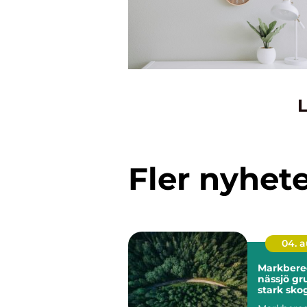
L
Fler nyhet
04. 
Markbere
nässjö grunden för
stark sko
hållbar m