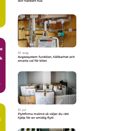
och hållbart hus
.
de
01. aug
Avgassystem funktion, hållbarhet och
ck
smarta val för bilen
31. jul
Flyttfirma malmö så väljer du rätt
hjälp för en smidig flytt
t