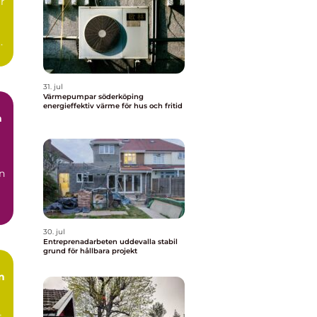
r
31. jul
Värmepumpar söderköping
energieffektiv värme för hus och fritid
n
30. jul
Entreprenadarbeten uddevalla stabil
grund för hållbara projekt
n