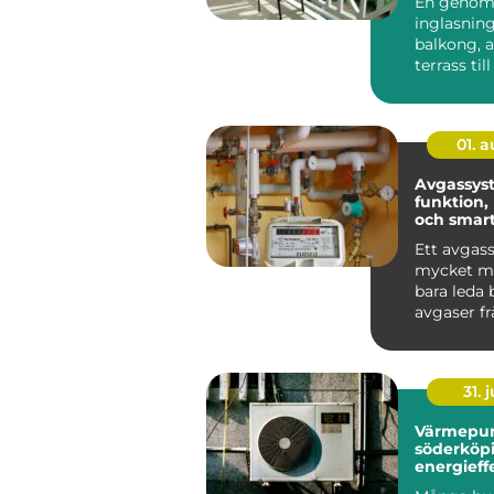
En genom
inglasning
balkong, a
terrass till
rum som g
anvä...
01. 
Avgassys
funktion,
och smart
bilen
Ett avgas
mycket me
bara leda 
avgaser f
Det påver
bränsleförb
31. j
Värmepu
söderköp
energieff
för hus oc