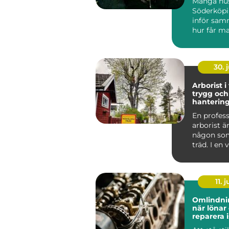
Många hus
Söderköpi
inför sam
hur får m
och behag
året ru...
30. j
Arborist i
trygg och
hantering
stad och 
En profess
arborist ä
någon som
träd. I en
som Väster
11. j
Omlindni
när lönar 
reparera i
att byta?