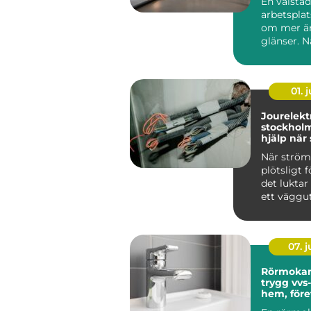
En välstä
arbetsplat
om mer än
glänser. N
är rent oc
strukturera
01. j
Jourelektr
stockholm try
hjälp nä
krånglar
När strö
plötsligt f
det luktar
ett väggut
säkringarn
om...
07. 
Rörmokar
trygg vvs-
hem, före
föreninga