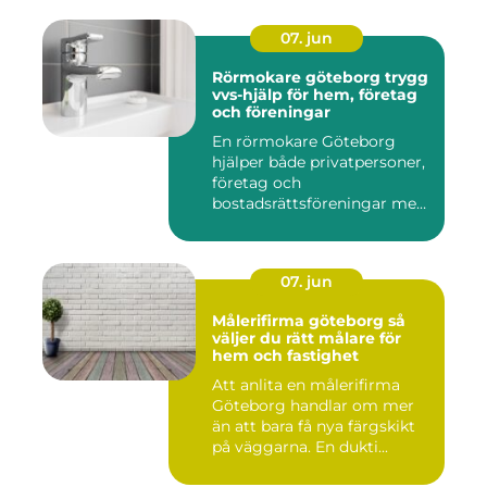
07. jun
Rörmokare göteborg trygg
vvs-hjälp för hem, företag
och föreningar
En rörmokare Göteborg
hjälper både privatpersoner,
företag och
bostadsrättsföreningar med
allt som r...
07. jun
Målerifirma göteborg så
väljer du rätt målare för
hem och fastighet
Att anlita en målerifirma
Göteborg handlar om mer
än att bara få nya färgskikt
på väggarna. En dukti...