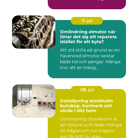
11. jul
Omlindning elmotor när
lönar det sig att reparera
istället för att byta?
Att stå stilla på grund av en
havererad elmotor kostar
både tid och pengar. Många
tror att en trasig...
08. jul
Golvslipning stockholm
kunskap, hantverk och
värde i ditt hem
Golvslipning Stockholm är
ett sökord som leder många
till frågan om hur trägolv
kan få nytt liv utan...