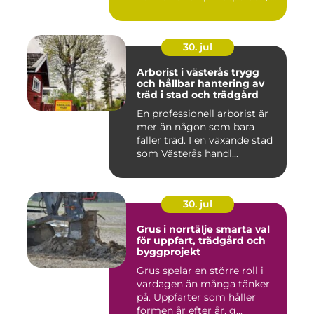
30. jul
Arborist i västerås trygg
och hållbar hantering av
träd i stad och trädgård
En professionell arborist är
mer än någon som bara
fäller träd. I en växande stad
som Västerås handl...
30. jul
Grus i norrtälje smarta val
för uppfart, trädgård och
byggprojekt
Grus spelar en större roll i
vardagen än många tänker
på. Uppfarter som håller
formen år efter år, g...