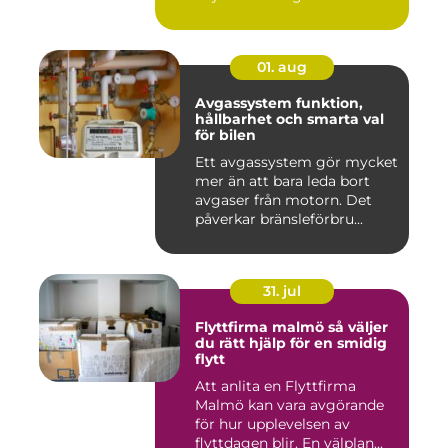
01. aug
Avgassystem funktion,
hållbarhet och smarta val
för bilen
Ett avgassystem gör mycket
mer än att bara leda bort
avgaser från motorn. Det
påverkar bränsleförbru...
31. jul
Flyttfirma malmö så väljer
du rätt hjälp för en smidig
flytt
Att anlita en Flyttfirma
Malmö kan vara avgörande
för hur upplevelsen av
flyttdagen blir. En välplan...