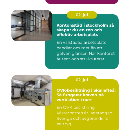
02. jul
Kontorsstäd i stockholm så
skapar du en ren och
effektiv arbetsplats
En välstädad arbetsplats
handlar om mer än att
golven glänser. När kontoret
är rent och strukturerat...
02. jul
OVK-besiktning i Skellefteå:
Så fungerar kraven på
ventilation i norr
En OVK besiktning
Västerbotten är lagstadgad i
Sverige och avgörande för
en tryg...