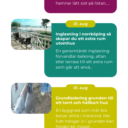
hamnar lätt sist på listan, ...
01. aug
Inglasning i norrköping så
skapar du ett extra rum
utomhus
En genomtänkt inglasning
förvandlar balkong, altan
eller terrass till ett extra rum
som går att anvä...
01. aug
Grundisolering grunden till
ett torrt och hållbart hus
En byggnad som mår bra
börjar alltid i marknivå. När
fukt tränger in i grunden kan
följden bli mögel...