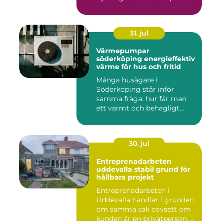
31. jul
Värmepumpar
söderköping energieffektiv
värme för hus och fritid
Många husägare i
Söderköping står inför
samma fråga: hur får man
ett varmt och behagligt
hem året ru...
30. jul
Entreprenadarbeten
uddevalla stabil grund för
hållbara projekt
Entreprenadarbeten i
Uddevalla handlar i grunden
om samma sak oavsett om
kunden är en privatperson, ...