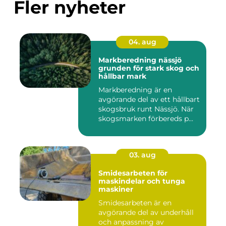
Fler nyheter
04. aug
Markberedning nässjö
grunden för stark skog och
hållbar mark
Markberedning är en
avgörande del av ett hållbart
skogsbruk runt Nässjö. När
skogsmarken förbereds p...
03. aug
Smidesarbeten för
maskindelar och tunga
maskiner
Smidesarbeten är en
avgörande del av underhåll
och anpassning av